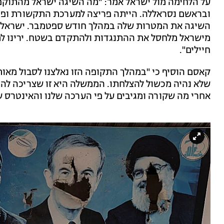
על הלחימה מול ישראל אמר: "מה השיגה ישראל מהתוקפנ
ובראשם נסראללה. הייתה פריצה למערכת התקשורת ופיצו
השיגה את המטרות שלה במהלך חודש ספטמבר. ישראל ת
חיילים".
קאסם הוסיף כי "במהלך התקופה הזו נאלצנו לסבול מאו
שלא נהיה מכשול להצלחתו. הממשלה היא זו שצריכה להפ
אחרי מה שקורה ומגיבים על פי הערכה שלנו והאינטרס ש