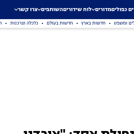
.
Application error: a clien
ים כפולים
מדורים
לוח שידורים
השותפים
צרו קשר
ים ומשפט
חדשות בארץ
חדשות בעולם
כלכלה וצרכנות
ת