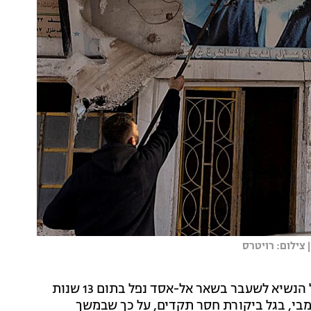
צילום: רויטרס
בימים שחלפו מאז היום ההיסטורי בסוריה, בו משטרו של הנשיא לשעבר בשאר אל-אסד נפל בתום 13 שנות
ומבי, בגל ביקורת חסר תקדים, על כך שבמשך