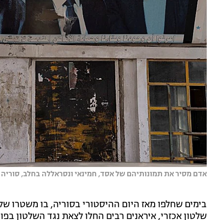
אדם מסיר את תמונותיהם של אסד, חמינאי ונסראללה בחלב, סוריה | 
שלטון אכזרי, איראנים רבים החלו לצאת נגד השלטון בפ