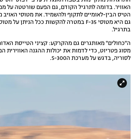
התרגולות מתקיימות בשפה האנגלית על פי דפוסי הטיס
האוויר. בדומה לתרגיל הקודם, גם הפעם שורטטה על מפת
הטיס הבין-לאומיים לתקוף ולהשמיד. את מטוסי האויב 
גם היא מטוסי F-35 במטרה להקשות ככל הני
בתרגיל.
ה"כחולים" מאותגרים גם מהקרקע: קציני הטייסת האדו
מסוג פטריוט, כדי לדמות את יכולות ההגנה האווירית ה
לסוריה, בדגש על מערכת הS-300.