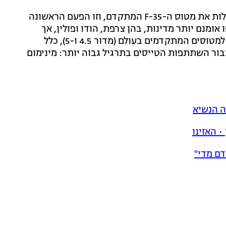
האיטלקים הביאו לתרגיל לא פחות משלוש טייסות, הכוללות את מטוס ה-F-35 המתקדם, וזו הפעם הראשונה
נם יותר מדינות, בהן צרפת, הודו ופולין, אך
בשל הרצון של חיל האוויר למקד את יעדי האימון הנרחב למטוסים המתקדמים בעולם (מדור 4.5 ו-5), כלל
בור השתתפות הטייסים בתרגיל גבוה יותר: מינימום
ה הנשיא
• האזינו
דם מדי"