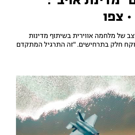
"מדינת אויב":
• צפו
צב של מלחמה אווירית בשיתוף מדינות
, יצא לדרך בדרום הארץ. לראשונה: F-35 לוקח חלק בתרחישים. "זה התרגיל המתקדם