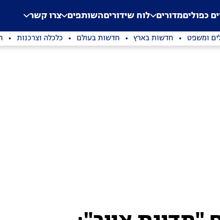
.
Application error: a clien
ים כפולים
מדורים
לוח שידורים
השותפים
צרו קשר
ים ומשפט
חדשות בארץ
חדשות בעולם
כלכלה וצרכנות
ת