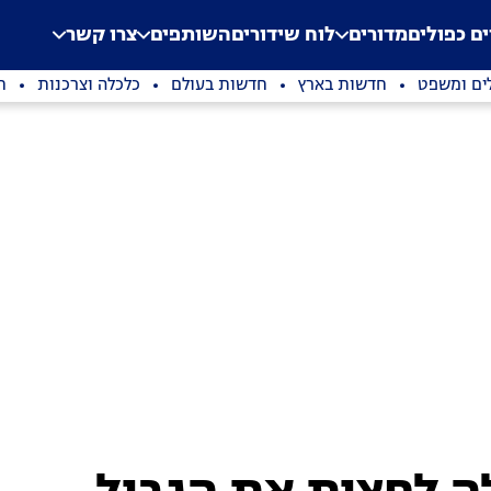
.
Application error: a clien
ים כפולים
מדורים
לוח שידורים
השותפים
צרו קשר
ים ומשפט
חדשות בארץ
חדשות בעולם
כלכלה וצרכנות
ת