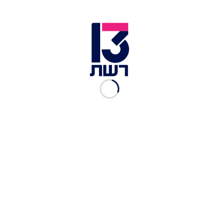
בלונים חשודים שאותרו באיזור שדרות וקרית גת | צילום: דוברות
המשטרה