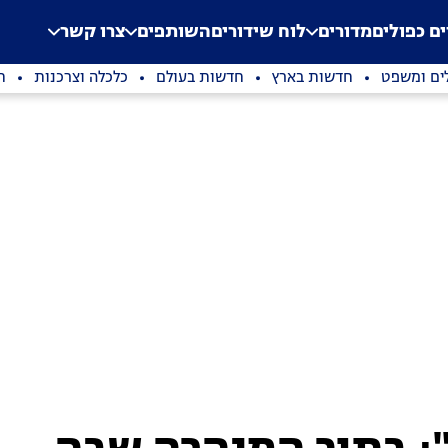
.
Application error: a clien
ים כפולים
מדורים
לוח שידורים
השותפים
צרו קשר
ים ומשפט
חדשות בארץ
חדשות בעולם
כלכלה וצרכנות
ת