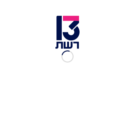
לא ניצח את הצד השני. הוא כולל נוכחות צבאית ואופק
להסדרה. ההתיישבות בלב ארץ ישראל בשומרון
ואחדות עם ישראל - אותה משימה לאומית".
לכתבות נוספות בחדשות 13 >>
הנאשם ברצח ווישניאק יישלח לאשפוז פסיכיאטרי:
"סובל מהזיות"
בנט לבני הנוער: "צאו להתחסן, תוקף החיסונים עומד
לפוג בקרוב"
משרד ההגנה האמריקני: תקפנו כוחות פרו איראניים
בעיראק וסוריה