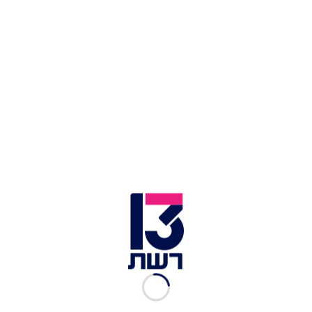
"אנחנו נמצאים במתח בכל הגזרות. האיראנים שולחים
את זרועותיהם ליהודה ושומרון ולעזה, ומנסים
להתבסס בסוריה ובגבול הלבנון. אנחנו לא נאפשר
לאיראנים ולחיזבאללה לפגוע בנו", אמר שר הביטחון.
"לא אפשרנו את זה בעבר, אנחנו לא מאפשרים את זה
בהווה ולא נאפשר את זה בעתיד. אנחנו נדחק אותם
מסוריה למקום בו הם צריכים להיות, וזה באיראן".
גלנט הוסיף כי "לאחר תחקיר ראשוני על פיגוע
הדריסה שארע אמש, אני מבין שהפעולות שנקטו
הלוחמים לפני הפיגוע מנעו פגיעה קשה יותר בחייהם.
אני מקווה שהם יחלימו במהרה ויחזרו לאיתנם".