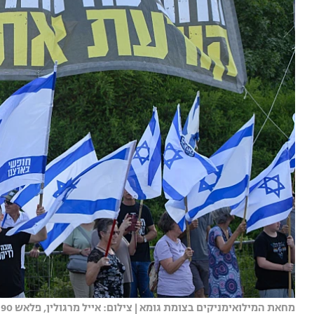
מחאת המילואימניקים בצומת גומא | צילום: אייל מרגולין, פלאש 90