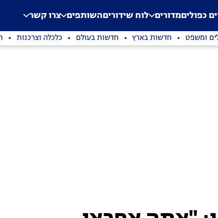
.
Application error: a clien
ים כפולים
מדורים
לוח שידורים
השותפים
צרו קשר
ים ומשפט
חדשות בארץ
חדשות בעולם
כלכלה וצרכנות
ת