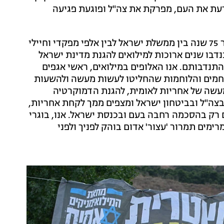
ת את העם, מפרקת את צה"ל ופוגעת פגיעה
"תהליך החקיקה מפר את האמנה החברתית הקיימת כבר 75 שנה בין ממשלת ישראל לבין אלפי מפקדי וחיילי
נדבו שנים ארוכות למילואים להגנת מדינת ישראל
נדבותם. אנו האלופים במילואים, ראשי אגפים
לוחמים והלוחמות שהחליטו לעשות מעשה ולהשעות
מעשה של אחריות לאומית, להגנת הדמוקרטיה
בצה"ל ובביטחון ישראל ומצפים ממך לקחת אחריות,
 רק בהסכמה רחבה בעם ובכנסת ישראל. אנו, בוגרי
ימים תמרור 'עצור' אדום בוהק לפניך ולפני