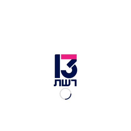
חמישה בני אדם הוגדרו נפגעי חרדה והם מטופלים על
ידי מד"א, עוד שלושה נפצעו לאחר שנפלו כשרצו
למרחב מוגן, ביניהם פצועה קל בת 65, שפונתה לבית
החולים ברזילי באשקלון.
כיפת ברזל מיירטת רקטה מרצועת עזה בשמי הדרום | צילום: