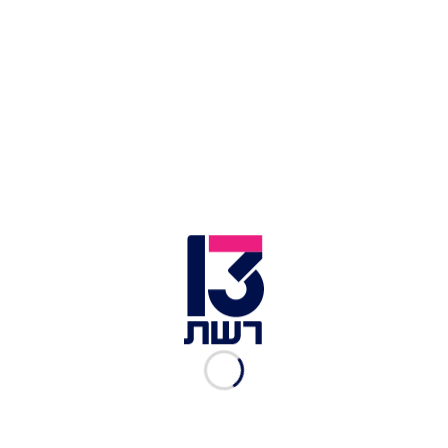
הקמת כנף כוחות אוויר מיוחדים | צילום: דובר צה''ל
"הכנף הוקמה לאורם של צורך מבצעי ושינוי והרחבת
האיומים בזירות השונות", מסר דובר צה"ל. "הכנף
הוקמה כחלק ממהלך כולל של התעצמות לצד