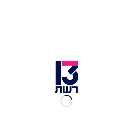
המשותפת והוסיף כי "אין ממשלה עם המשותפת, לא
הייתה ולא תהיה".
לכתבות נוספות בחדשות 13:
מהמסרונים עד העדות במשטרה: כך פעל כחלון למינוי
השופטת כרייף
כך ניסה רה"מ לקדם עסקה משולשת בין ישראל,
ארה"ב – ומרוקו
נתניהו נועד עם נשיא סודאן באוגנדה – ודן עמו
בנורמליזציה