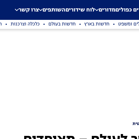
.
Application error: a clien
ים כפולים
מדורים
לוח שידורים
השותפים
צרו קשר
ים ומשפט
חדשות בארץ
חדשות בעולם
כלכלה וצרכנות
ת
ית