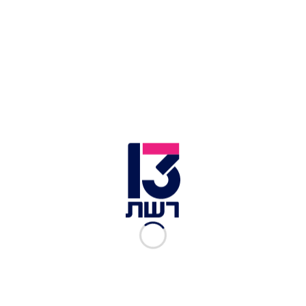
הסכמה רחבה בחברה הישראלית וכמה שיותר מהר
כדי למנוע פילוג בתוכנו, כדי להביא להסכמה לאומית,
כדי להרגיע את הרוחות ולהביא לדו-שיח. הכול על
בסיס אהבת ישראל שאותה אנחנו רואים כאן".
נתניהו לפני ההמראה לברלין | לע"מ