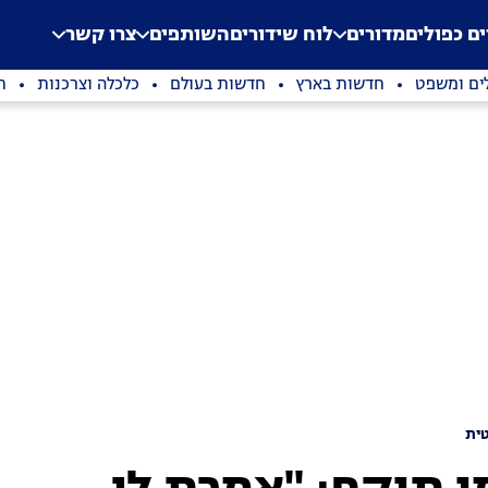
.
Application error: a clien
ים כפולים
מדורים
לוח שידורים
השותפים
צרו קשר
ים ומשפט
חדשות בארץ
חדשות בעולם
כלכלה וצרכנות
ת
ית