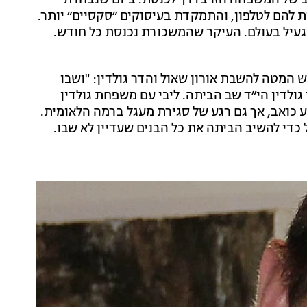
ב של המשפחה הזו בדרך לכנסת. ביום שנבחרת -
להם לטלפון, והתמקדת בעיסוקים ״סקסיים״ יותר.
געיל בעולם. העיקר שהמשכורת נכנסת כל חודש.
 המטה להשבת אורון שאול והדר גולדין: "ושבו
 ותפילה הדר גולדין הי״ד שב הביתה. ליבי עם משפחת גולדין
 כואב, אך גם רגע של סגירת מעגל ברמה הלאומית.
 כדי להשיב הביתה את כל הבנים שעדיין לא שבו.