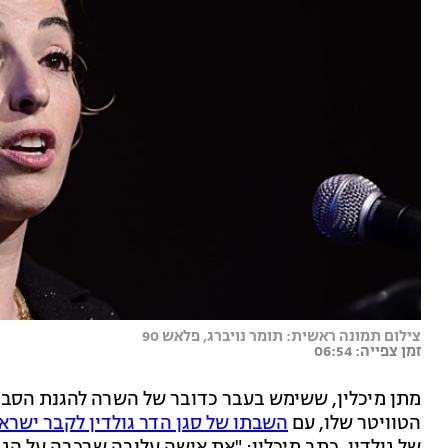
צילום תמונה ראשית: תומר נויברג, פלאש 90
זמן צפייה: 06:54
מתן מיכלין, ששימש בעבר כדובר של השרה להגנת הסביב
הטוויטר שלו, עם
השבתו של סגן הדר גולדין לקבר ישרא