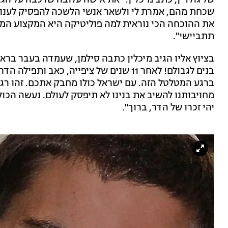
של גולדין, כתב מיכלין: "את אישה עלובה שרכבה על הג
שכחת מהם, אמרת לי ולשאר אנשי הלשכה להפסיק לענות 
את ההוכחה הכי נוראית למה פוליטיקה היא המקצוע המ
תתביישי".
בציוץ אליו הגיב מיכלין כתבה סילמן, שעמדה בעבר בראש
בנים לגבולם! לאחר 11 שנים של ציפייה, כאב
ברגע המטלטל הזה. עם ישראל כולו מחבק אתכם. זהו רגע
מחויבותנו להשיב את בנינו לא תיפסק לעולם. נעשה הכול
יהי זכרו של הדר, ברוך".