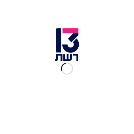
רה"מ נתניהו במליאה | צילום: רויטרס
בדיון שהתקיים לפני כשבועיים בוועדת הכספים
בנושא חוק המעונות, שיממן ילדי אברכים חייבי גיוס,
הציג רום בר-אב, נציג אגף התקציבים במשרד האוצר,
עמדה חריפה נגד החוק
, וטען כי הוא מנוגד לכל היגיון:
"החזרת ההטבה תפגע בתמריץ לגיוס שהוכח שעובד,
ההצעה מנוגדת לכל רציונל כלכלי והיא תפגע גם
בהשתתפות בשוק העבודה".
"שלילת הסבסוד ממחייבי גיוס חלה החל ממרץ 2025",