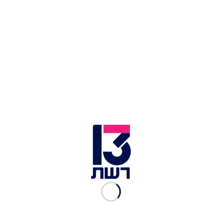
התשתיות הצבאיות של החמאס והג'יהאד האסלאמי,
שהם כבר לא ארגוני טרור אלא כמו צבאות קטנים.
ללכת להסדרה כאשר אין בתוך ההסדרה בלימה של
ההתעצמות שלהם תהיה טעות קשה".
"אם יעד המדיניות זה שקט זמני, בכל רגע כמו שראינו
הם יכולים להפר אותו, ואם אנחנו נתעמת איתם נשלם
מחירים הרבה יותר כבדים. חייבים לחשוב במונחים של
פגיעה ביכולות ובתשתיות הצבאיות".