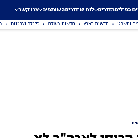
.
Application error: a clien
ים כפולים
מדורים
לוח שידורים
השותפים
צרו קשר
ים ומשפט
חדשות בארץ
חדשות בעולם
כלכלה וצרכנות
ת
ית