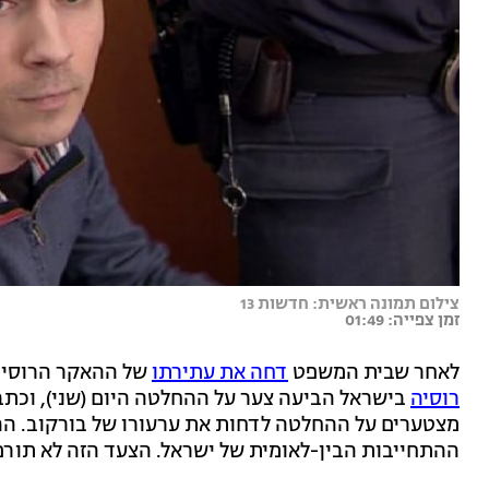
צילום תמונה ראשית: חדשות 13
זמן צפייה: 01:49
לאחר שבית המשפט
דחה את עתירתו
של ההאקר הרוסי א
רוסיה
בישראל הביעה צער על ההחלטה היום (שני), וכתב
מצטערים על ההחלטה לדחות את ערעורו של בורקוב. ההח
ההתחייבות הבין-לאומית של ישראל. הצעד הזה לא תורם