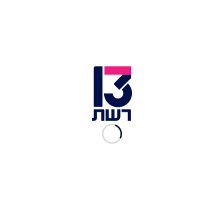
מבית הנשיא נמסר בתגובה: "אין עדיין הסכמות, יש
מאמץ לייצר הסכמות. בית הנשיא חוזר וממליץ לא
להישען על הדלפות מגמתיות וחד צדדיות. כשיושגו
הסכמות הן יוצגו לציבור באופן שקוף ומלא".
לוין ונתניהו בישיבת הממשלה | צילום: יונתן זינדל, פלאש 90