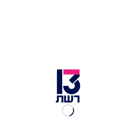
והשלישית - כך שהיא יכולה לעלות למליאה ולעבור
בתהליך מהיר אם הקואליציה תקדם אותה. זאת, על
אף התחייבות ראש הממשלה בנימין נתניהו לעצור את
החקיקה באופן מיידי.
ח''כ אביגדור ליברמן | צילום: נועם מושקוביץ, דוברות הכנסת