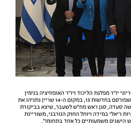
ני יו"ר מפלגת הליכוד ויו"ר האופוזיציה בנימין
נתניהו לרשימת המפלגה לבחירות הקרובות לכנסת. כפי שפורסם בחדשות 13, במקום ה-14 שריין נתניהו את
י שיקלי, במקום ה-16 עידית סילמן ובמקום ה-28 משה סעדה, סגן ראש מח"ש לשעבר, שיצא בביקורת
תיקי נתניהו. במקום ה-37, שיכול להיות ריאלי במידה ויוחל החוק הנורבגי, משוריינת
 יש הישגים משמעותיים כל אחד בתחומו".