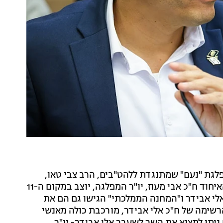
פלגת "נעם" שמתנגדת ללהט"בים, הרב צבי טאו,
ושיכנע אותו להתאחד עם בן גביר וסמוטריץ'. במסגרת האיחוד ח"כ אבי מעוז, יו"ר המפלגה, יוצב במקום ה-11
לי אבידר ו"המחנה הממלכתי" הגישו גם הם את
דמוקרטית", הרשימה של ח"כ אלי אבידר, מורכבת כולה מאנשי
תן למצוא את השר לשעבר אלי אבידר- יו"ר