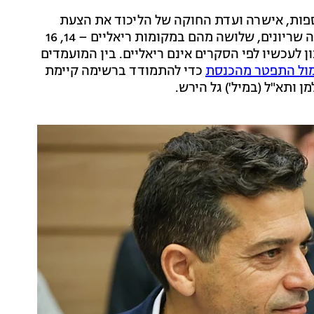
ספות, אישרה ועדת החוקה של הליכוד את הצעת
נתניהו לשיטת הפריימריז, במסגרתה נתניהו יקבל חמישה שריונים, שלושה מהם במקומות ריאליים – 14, 16
 השריונים הנוספים יהיו במקומות 37 ו-43, שנכון לעכשיו לפי הסקרים אינם ריאליים. בין המועמדים
ול התפטר מהכנסת
כדי להתמודד ברשימה קיימת
 ותא"ל (במיל') גל הירש.