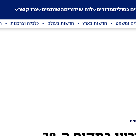
.
Application error: a clien
ים כפולים
מדורים
לוח שידורים
השותפים
צרו קשר
ים ומשפט
חדשות בארץ
חדשות בעולם
כלכלה וצרכנות
ת
ית