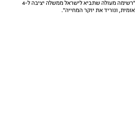
נתניהו אמר הערב על חברי רשימתו שנבחרו בפריימריז: "רשימה מעולה שתביא לישראל ממשלה יציבה ל-4
מית, ונוריד את יוקר המחייה".