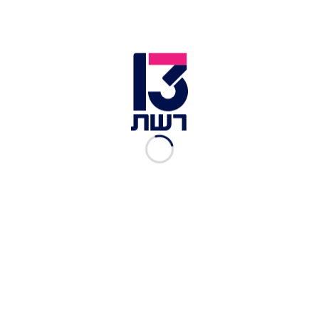
רה''מ בדיון מיוחד לציון 25 שנים להסכם השלום עם ירדן | צילום:
ערוץ הכנסת
רה"מ המשיך והסביר כי "יש סוג של קשר שנבנה, אבל
משהו אחר לא נבנה מטבע המשטרים ובגלל הבעיה
הפלסטינית. אנחנו מקיימים את אותו שלום מתוך
הרתעה, ההתססה בירדן שלא קשורה בנו