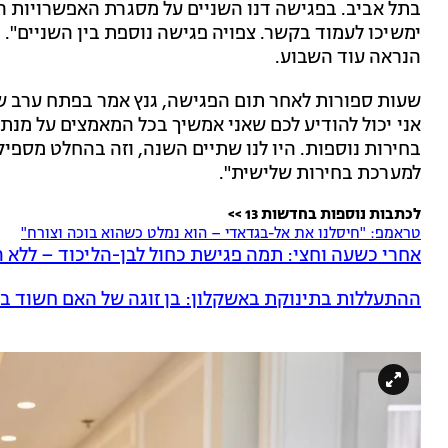
בתל אביב. בפגישה דנו השניים על מסגרת האפשרויות הפ
ימשיכו לעמוד בקשר. צפויה פגישה נוספת בין השניים". 
הנראה עוד השבוע.
שעות ספורות לאחר תום הפגישה, גנץ אמר בפתח ערב של 
אני יכול להודיע לכם שאני אמשיך בכל המאמצים על מנ
בחירות נוספות. היו לנו שתיים השנה, וזה בהחלט מספי
למערכת בחירות שלישית".
לכתבות נוספות בחדשות 13 >>
טראמפ: "חיסלנו את אל-בגדאדי – הוא נמלט כשהוא בוכה וצורח"
אחרי כשעה וחצי: תמה פגישת כחול לבן-הליכוד – ללא 
ההתעללות בתינוקת באשקלון: בן זוגה של האם חשוד ב