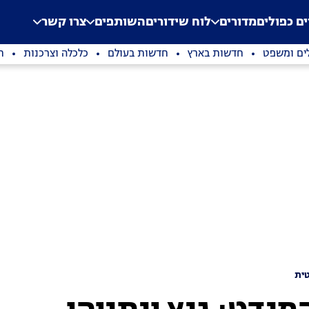
.
Application error: a clien
ים כפולים
מדורים
לוח שידורים
השותפים
צרו קשר
ים ומשפט
חדשות בארץ
חדשות בעולם
כלכלה וצרכנות
ת
ית