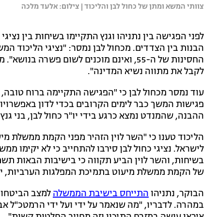
צוותי המשא ומתן של כחול לבן והליכוד | צילום: אלעד מלכה
לפני הפגישה בין נתניהו וגנץ התקיימו בשיחות בין נציג
הבנות בין הצדדים. מכחול לבן נמסר: "נציגי הליכוד ה
החסינות של ה-55, ואינם מוכנים לשום פשרה ב
לקבל את מתווה נשיא המדינה".
עוד נמסר מכחול לבן כי "הפגישה התקיימה ברוח טובה, 
פגישות המשך כבר לימים הקרובים בכדי לדון באפשרויות
ההבנה, שהמנדט נמצא כרגע בידי יו"ר כחול לבן, בני גנץ
הליכוד טענו כי "השר לוין הזהיר מפני הקמת ממשלת מ
לישראל. נציגי כחול לבן סירבו להתחייב כי לא יקימו ממ
בשיחות, והשר לוין הביע תקווה כי בישיבות הבאות תשת
של הקמת ממשלת מיעוט בתמיכת המפלגות הערביות, יתקב
הבוקר, נתניהו
התייחס בישיבת הממשלה
‏למצב הביטחו
במהרה. לדבריו, "מה שנאמר על ידי ועל ידי הרמטכ"ל אבי