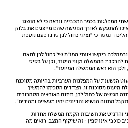
י שתי המפלגות בכפר המכבייה ונראה כי לא הושגו
משיכו להתעקש לאורך הפגישה שהם מייצגים את בלוק
נושא". מהליכוד נמסר כי "נציגי כחול לבן סרבו פעם נוספת
ובמהלכה ביקשו צוותי המו"מ של כחול לבן לתאם
 להרכבת הממשלה וקווי היסוד, וכן על בסיס
, ולכן הוא ראש הממשלה המיועד".
יעוט הנשענת על המפלגות הערביות בהיותה מסוכנת
שלת מיעוט מסוכנת זו. הצדדים הסכימו להמשיך
נה הגישה של כחול לבן, תיזנח האופציה הסהרורית
ל מתווה הנשיא והדיונים יהיו מעשיים ומהירים".
ני והדגיש את חשיבות הקמת ממשלת אחדות
ב כוכבי אינו ספין - זה שיקוף המצב. רואים מה