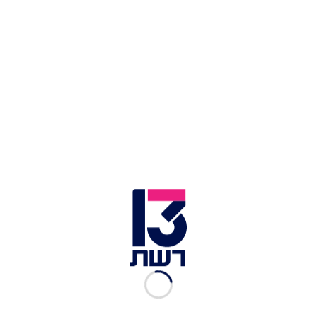
ראש הממשלה בנימין נתניהו בבית שמש | צילום: חדשות 13
"מח"ש רצתה לחקור את האירוע ושי ניצן פרקליט
המדינה דאז סירב, הוא קבר את זה. הוא שלח אימייל
וכתב כי 'המפכ"ל אכן פעל באופן שערורייתי אך יש