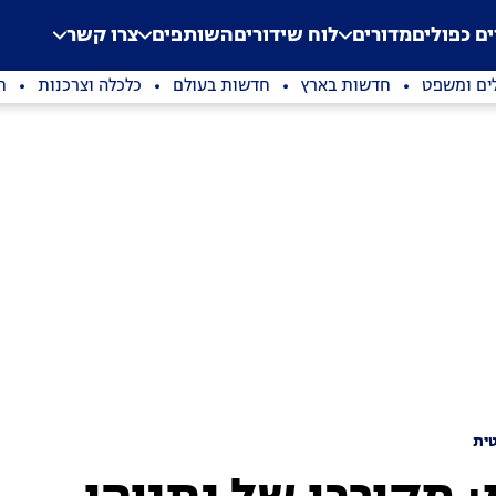
.
Application error: a clien
ים כפולים
מדורים
לוח שידורים
השותפים
צרו קשר
ים ומשפט
חדשות בארץ
חדשות בעולם
כלכלה וצרכנות
ת
ית