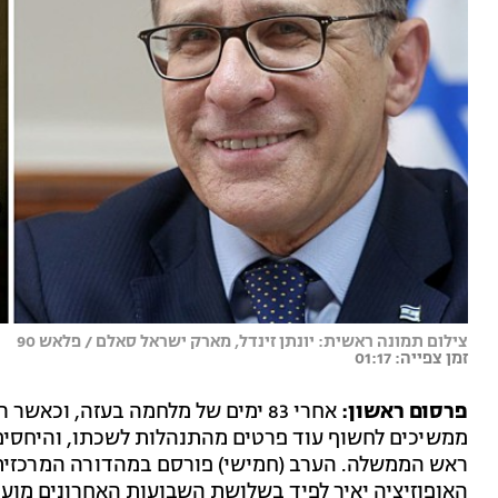
צילום תמונה ראשית: יונתן זינדל, מארק ישראל סאלם / פלאש 90
זמן צפייה: 01:17
פרסום ראשון:
אחרי 83 ימים של מלחמה בעזה, וכאש
ממשיכים לחשוף עוד פרטים מהתנהלות לשכתו, והיחסים
ראש הממשלה. הערב (חמישי) פורסם במהדורה המרכזית 
האופוזיציה יאיר לפיד בשלושת השבועות האחרונים מועב