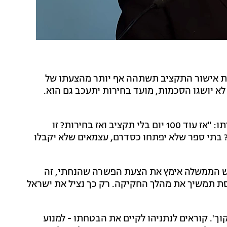
ית אישור התקציב תשתהה אף יותר מהצעתו של
לך תקופה זו לא יושגו הסכמות, מועד בחירות יתעכב גם הוא.
ראש האופוזיציה, יאיר לפיד, תקף את נתניהו אחרי הצהרתו: "אז עוד 100 יום בלי תקציב ואז בחירות? זו
בתי ספר שלא יפתחו כסדרם, עצמאים שלא יקבלו
אש הממשלה אימץ את הצעת הפשרה שהנחתי, זה
נסת תמשיך את מהלך החקיקה. רק כך נציל את ישראל
וך'. קוראים לנתניהו לקיים את הבטחתו - למנוע