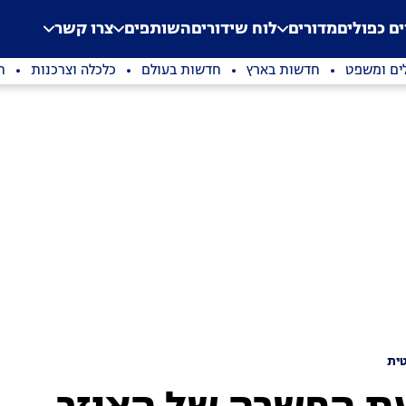
.
Application error: a clien
ים כפולים
מדורים
לוח שידורים
השותפים
צרו קשר
ים ומשפט
חדשות בארץ
חדשות בעולם
כלכלה וצרכנות
ת
ית