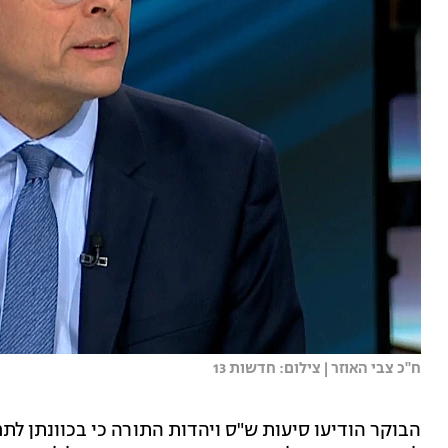
ח''כ צבי האוזר | צילום: חדשות 13
הבוקר הודיעו סיעות ש"ס ויהדות התורה כי בכוונתן ל