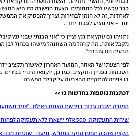
בבחירות", המשיך נתניהו. "הצעת הפשרה הזו קוראת לאי
כבר עכשיו לכל התחומים. הצעת הפשרה הזו היא התשובה
לאחדות, זה לא הזמן לבחירות וצריך להפסיק את הממשל
יחד – אני מציע לעבוד יחד".
נתניהו גם עקץ את גנץ וציין כי "אני הבנתי שבני גנץ ק
מקבל אותה. מה קרה? מה השתנה? מישהו בכחול לבן מתנ
הבעיה הזו עוברת".
לפי הצעתו של האוזר, המועד האחרון לאישור תקציב ידח
הסכמות בעניין התקציב. כמו כן, יוקפאו מינויי בכירי
בו צפויה להתקיים ההצבעה על קבלת הפשרה.
לכתבות נוספות בחדשות 13 >>
הנערה מסרה עדות בפרשת האונס באילת: "צעד משמעות
שירות התעסוקה: 500 אלף יישארו ללא תעסוקה לפחות עד סוף 2020
הקצין שהכה מפגין נחקר במח"ש; תיעוד: שוטרת מכה א