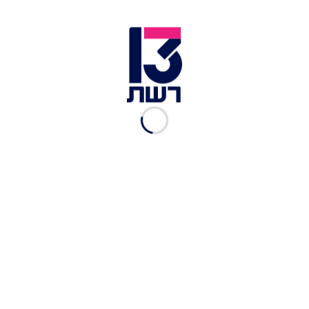
תחושה שלא מיצו את הדין בצורה ראויה, החלטת
היועץ לא משנה דבר, בסוף יש בית משפט".
לכתבות נוספות בחדשות 13 >>
השריפה בנתניה: רפאל ואלעזר אוחנה הם הילדים
שנספו בדליקה
בעקבות החלטת היועמ"ש: הפגנות תמיכה בנתניהו –
ונגדו
תיקי נתניהו והחסינות: כל התרחישים האפשריים
לאחר כתב האישום