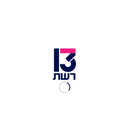
דיווח: הרוגים ופצועים בתקיפה ישראלית בסוריה
מהלך מתוכנן היטב. נתניהו בטירה, היום | צילום: עמוס בן
גרשום, לע''מ
פנייה זו, אם אכן הייתה כזו, מגיעה במסגרת מאמצי