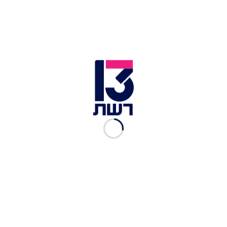
הליכוד
בפרט. האם ייתכן שפרסום החלטת היועמ"ש
יוביל לתרחיש שיש מי בישראל שמייחלים לו - "מרד
בליכוד"?
כתבות נוספות בחדשות 13 >>
היועמ"ש קיבל החלטה בתיקי נתניהו – ייתכן שיפרסם
אותה כבר מחר
רגב: יש לבטל הפריימריז לראשות הליכוד; סער: רוצה
לדון בזה פה?
הנתיב האחרון למניעת בחירות: המדריך המלא ל-21
הימים הקרובים