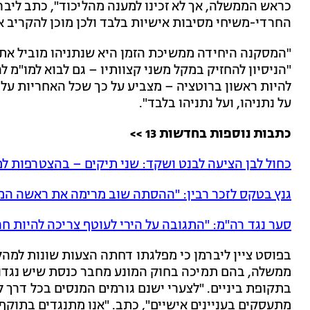
כראש הממשלה, אך לא זכינו למענה מהליכוד", כתב ליברמ
החרדי-משיחי מסיבות אישיות בלבד ולכן מוכן להקריב 
"המסקנה היחידה ממשיכת הזמן היא שנתניהו מוביל את 
"הניסיון להחזיק במקל משני קצוותיו – גם לבוא למו"מ
להיות ראשון ברוטציה – מצביע על כך שכל האחריות על 
על נתניהו, ועל נתניהו בלבד".
כתבות נוספות בחדשות 13 >>
כחול לבן הציעה לבנט ושקד: שני תיקים – בהצטרפות לממ
גנץ בטקס לזכר רבין: "ההסתה שוב מרימה את ראשה המ
סער נגד רה"מ: "התגובה על הירי לעוטף צריכה להיות ח
בפוסט ציין ליברמן כי מפלגתו דחתה הצעות שונות למהל
ממשלה, בהם תמיכה בחוק המונע מחבר כנסת שיש נגדו
בתקופת ביניים. "לצערי ישנם גורמים המנסים בכל דר
מתעסקים בעניינים אישיים", כתב. "אנו מתנגדים בתוק