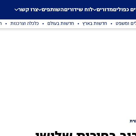
.
Application error: a clien
ים כפולים
מדורים
לוח שידורים
השותפים
צרו קשר
ים ומשפט
חדשות בארץ
חדשות בעולם
כלכלה וצרכנות
ת
ית