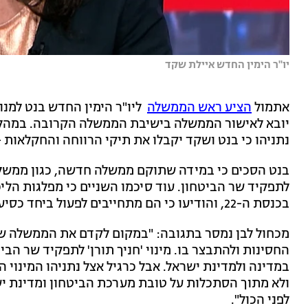
יו''ר הימין החדש איילת שקד
אתמול
הציע ראש הממשלה
ליו"ר הימין החדש בנט למנות
יובא לאישור הממשלה בישיבת הממשלה הקרובה. במהל
נתניהו כי בנט ושקד יקבלו את תיקי הרווחה והחקלאות -
בנט הסכים כי במידה שתוקם ממשלה חדשה, כגון ממשל
לתפקיד שר הביטחון. עוד סיכמו השניים כי מפלגות הליכ
בכנסת ה-22, והודיעו כי הם מתחייבים לפעול ביחד כסיעה משותפת לאורך כהונת הכנסת הנוכחית.
מכחול לבן נמסר בתגובה: "במקום לקדם את הממשלה שה
החסינות ולהתבצר בו. מינוי 'חניך תורן' לתפקיד שר הב
במדינה ולמדינת ישראל. אבל כרגיל אצל נתניהו המינוי ה
ולא מתוך הסתכלות על טובת מערכת הביטחון ומדינת י
לפני הכול".