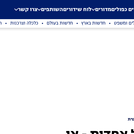
.
Application error: a clien
ים כפולים
מדורים
לוח שידורים
השותפים
צרו קשר
ים ומשפט
חדשות בארץ
חדשות בעולם
כלכלה וצרכנות
ת
ית