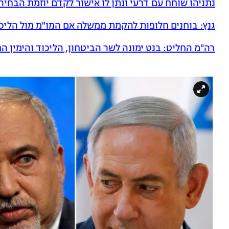
נתניהו שוחח עם דרעי ונתן לו אישור לקדם יוזמת הבחיר
גנץ: בוחנים חלופות להקמת ממשלה אם המו"מ מול הליכו
רה"מ החליט: בנט ימונה לשר הביטחון, הליכוד והימין 