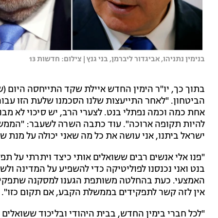
בנימין נתניהו, אביגדור ליברמן, בני גנץ | צילום: חדשות 13
בתוך כך, יו"ר הימין החדש איילת שקד התייחסה היום (ש
הביטחון. "לאחר התייעצות שלנו הסכמנו שלעת הזו עבור
אחת כמה וכמה נפתלי בנט. לצערי הרב, יש סיכוי לא מבו
להיות תקופה ארוכה". עוד כתבה השרה לשעבר: "הממשל
ישראל ביתנו, אני עושה את כל מה שאני יכולה על מנת שז
"פנו אלי אנשים רבים ששואלים אותי כיצד ויתרתי על 
בנט ואני נכנסנו לפוליטיקה כדי להשפיע על המדינה ול
האמצעי. כעת בהחלטה משותפת הגענו למסקנה שתפקיד 
אין לזה קשר לתפקידים בממשלת הקבע, אם תקום כזו".
"לכל חברי בימין החדש, בבית היהודי ובליכוד ששואלים ע