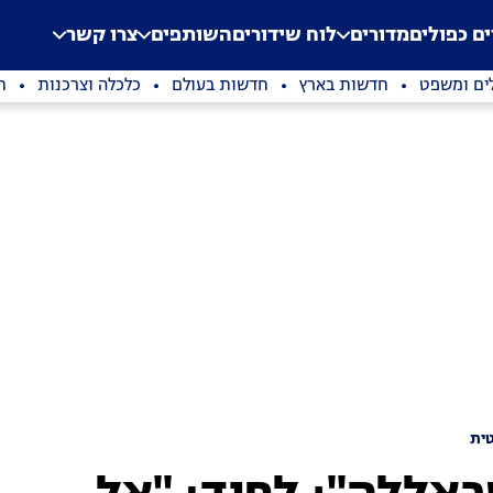
.
Application error: a clien
ים כפולים
מדורים
לוח שידורים
השותפים
צרו קשר
ים ומשפט
חדשות בארץ
חדשות בעולם
כלכלה וצרכנות
ת
ית