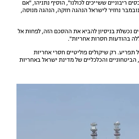
ים ריבוניים ששייכים לכולנו", הוסיף נתניהו, "אם
 הלא חוקי הזה יעבור, הוא לא יחייב אותנו. ב-1 בנובמבר נחזיר לישראל הנהגה חזקה, הנהגה מנוסה,
 כתב לפיד בחשבון הטוויטר שלו: "נתניהו, 10 שנים נכשלת בניסיון להביא את ההסכם הזה, לפחות אל
לה בהודעות חסרות אחריות".
ל תפריע. ‏רק שיקולים פוליטיים חסרי אחריות
, הביטחוניים והכלכליים של מדינת ישראל באחריות