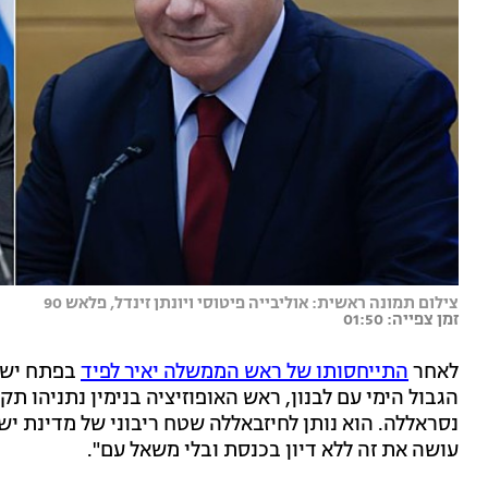
צילום תמונה ראשית: אוליבייה פיטוסי ויונתן זינדל, פלאש 90
זמן צפייה: 01:50
לאחר
התייחסותו של ראש הממשלה יאיר לפיד
בפתח ישי
הגבול הימי עם לבנון, ראש האופוזיציה בנימין נתניהו תק
נסראללה. הוא נותן לחיזבאללה שטח ריבוני של מדינת יש
עושה את זה ללא דיון בכנסת ובלי משאל עם".