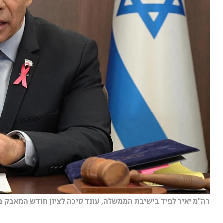
רה''מ יאיר לפיד בישיבת הממשלה, עונד סיכה לציון חודש המאבק בס