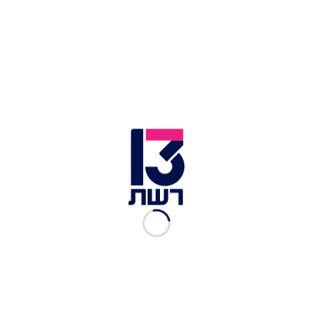
מנדטים רבים לטובת מפלגות כמו "ימינה" של בנט.
"נוכח הקמפיין האגרסיבי נגדי אלה נתוני פתיחה
טובים ומפתיעים", אמר נתניהו בשיחות, והוסיף כי
"אינו רוצה בחירות".
''מתכוון ללכת עד הסוף''. נתניהו | צילום: רויטרס