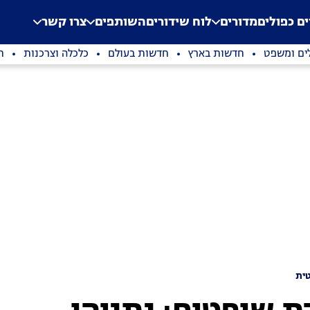
.
Application error: a clien
ים כפולים
מדורים
לוח שידורים
השותפים
צרו קשר
ים ומשפט
חדשות בארץ
חדשות בעולם
כלכלה וצרכנות
ת
ית