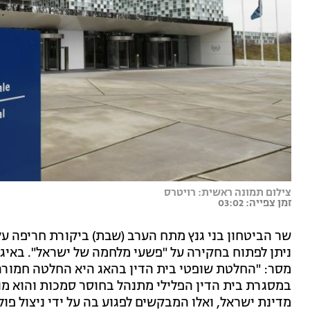
צילום תמונה ראשית: רויטרס
זמן צפייה: 03:02
שר הביטחון בני גנץ מתח הערב (שבת) ביקורת חריפה על
ניתן לפתוח בחקירה על "פשעי מלחמה של ישראל". באיג
מסר: "החלטת שופטי בית הדין בהאג היא החלטה חמורה 
במסגרת בית הדין הפלילי מתנהל בחוסר סמכות והוא מופ
מדינת ישראל, ואלו המבקשים לפגוע בה על ידי ניצול פולי