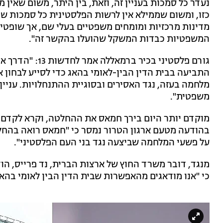
נעדר כל סמכות בעניין זה, וזאת, בין היתר, משום שאין 
כזו, ומשום שממילא אין לרשות הפלסטינית כל סמכות שי
מדינות מרכזיות ומומחים משפטיים בעלי שם, אך שופט
המשפטיות כבדות המשקל שהועלו בהקשר זה".
גורם פלסטיני בכ
התביעה בבית הדין הבין-לאומי בהאג כדי לסייע לבחון
מלחמה בעזה, נגד האסירים ובסוגיית ההתנחלויות. עניין
משפטית".
מוקדם יותר היום בירך חמאס את ההחלטה, וקרא לקדם כ
בהודעה מטעם ארגון הטרור נמסר כי "חמאס רואה בהחל
על פשעי המלחמה שביצעה נגד בני העם הפלסטיני".
מנגד, דובר משרד החוץ של ארצות הברית, נד פרייס, הו
כי "אנו מודאגים מהאפשרות שבית הדין הבין לאומי בהאג