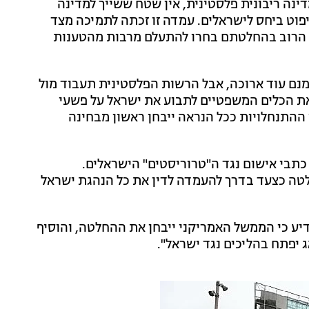
מדינה ריבונית פלסטינית, אין שטח ששייך למדינה
פוט ביחס לישראלים. עמדה זו זכתה לתמיכה מצד
י הרוב בהחלטתם בחרו להתעלם מרבות מהטענות
יר ברמאללה אמר לחדשות 13: "הדרך אמנם עוד ארוכה, אבל הרשות הפלסטינית תעבוד מול
 את הכלים המשפטיים לתבוע את ישראל על פשעי
 ההתנחלויות ככל הנראה ייבחן ראשון מבחינה
תבי אישום נגד ה"טרוריסטים" הישראלים.
טה כצעד בדרך להעמדה לדין את כל הנהגת ישראל
דיע כי הממשל האמריקני ייבחן את ההחלטה, והוסיף
 יפתח בהליכים נגד ישראל".