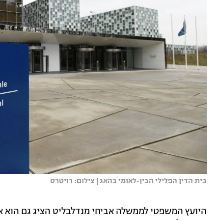
בית הדין הפלילי הבין-לאומי בהאג | צילום: רויטרס
היועץ המשפטי לממשלה אביחי מנדלבליט הציג גם הוא את