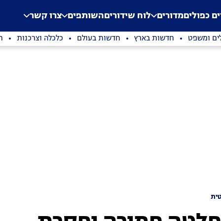
.
Application error: a clien
ים כפולים
מדורים
לוח שידורים
השותפים
צרו קשר
ים ומשפט
חדשות בארץ
חדשות בעולם
כלכלה וצרכנות
ת
ית