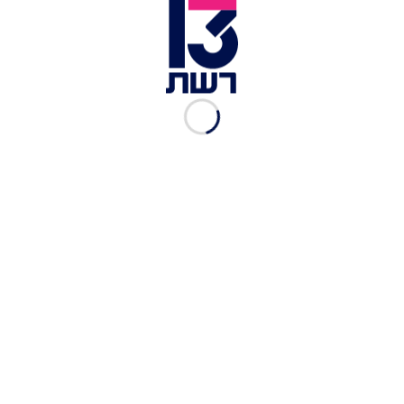
שאלה: האם תתמכו במתווה קהיר לעסקת חטופים? | צילום:
חדשות 13
שאלה: האם ייתכן ניצחון מוחלט? | צילום: סקר חדשות 13