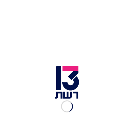
ההשפעה הדרמטית של העברת המנדט לגנץ על תיקי
נתניהו
שבוע בדרכים עם איימן עודה – שחוגג ניצחון סמלי על
נתניהו
רביעיית כחול לבן לאחר פרסום תוצאות המדגמים