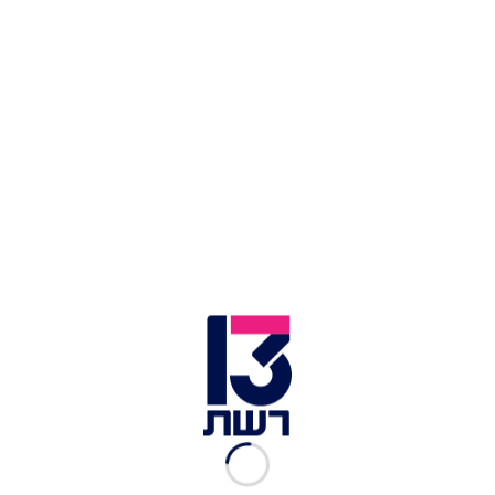
צילום תמונה ראשית: יונתן זינדל, פלאש 90
זמן צפייה: 01:41
היועצת המשפטית לממשלה גלי בהרב-מיארה הורתה
הערב (שלישי) לממשלה לעצור את הזרמת הכספים
הקואליציוניים, זאת כיוון שבחוות הדעת המשפטית
שפורסמה על ידי המשנה ליועמ"שית מאיר לוין,
הכספים האלה אמורים להיות מיועדים רק ללחימה.
עוד כתב המשנה ליועמ"שית כי "מי שבוחר שלא
לעשות זאת עליו להביא החלטת ממשלה ייעודית
שתקבע שניתן יהיה להשתמש בכספים האלה לתכלית
אחרת שהיא לא לטובת תושבי העוטף או לצרכי