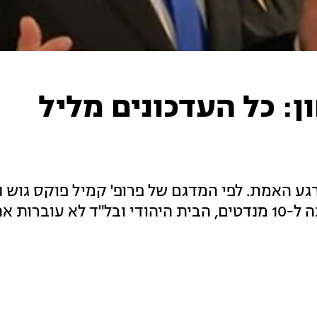
ן: כל העדכונים מליל
ו, הבחירות לכנסת ה-25 הגיעו לרגע האמת. לפי המדגם של פרופ' קמיל פוקס גו
משיג הכרעה, ש"ס הפתיעה את הסוקרים וזכתה ל-10 מנדטים, הבית היהודי ובל"ד לא עו