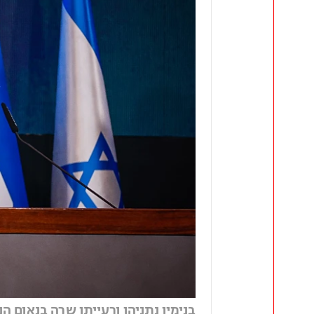
בנימין נתניהו ורעייתו שרה בנאום הני