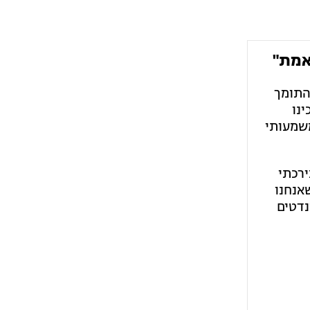
האמת"
התומך
ינו
משמעותי
ירכתי
שאנחנו
צאות האמת, אבל דבר אחד ברור - הדרך שלנו הוכיחה את עצמה. מ-52 מנדטים