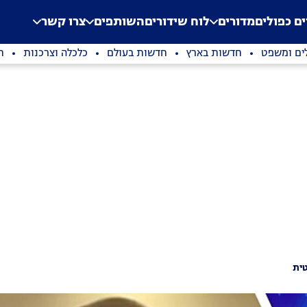
.
Application error: a clien
ים כפולים
מדורים
לוח שידורים
השותפים
צרו קשר
ים ומשפט
חדשות בארץ
חדשות בעולם
כלכלה וצרכנות
ת
ית