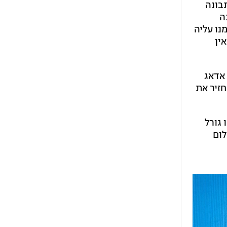
בונה
ה
נו עליה
ין
 אדאג
חזיר את
 גורל
לום