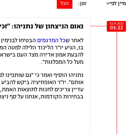
מיין לפי
הכל
02.11.2022
נאום הניצחון של נתניהו: "זכ
03:22
לאחר ש
כל המדגמים
הבטיחו לבנימין 
בו, הגיע יו"ר הליכוד הלילה למטה ה
להבעת אמון אדירה מצד העם בישראל
מעל כל המפלגות".
נתניהו הוסיף ואמר כי "גם שותפינו 
אותם". יו"ר האופוזיציה ביקש להביע א
בבחירות הקודמות, אנחנו על סף ניצחו