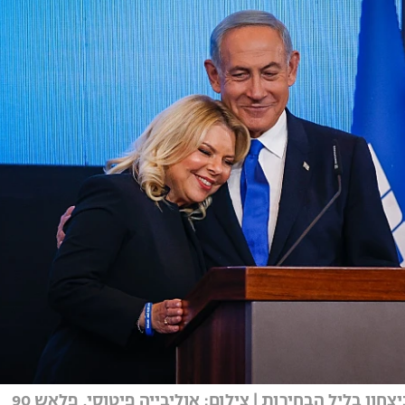
צחון בליל הבחירות | צילום: אוליבייה פיטוסי, פלאש 90