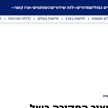
.
Application error: a clien
ים כפולים
מדורים
לוח שידורים
השותפים
צרו קשר
ים ומשפט
חדשות בארץ
חדשות בעולם
כלכלה וצרכנות
ת
ית