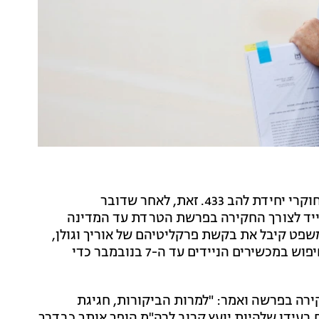
אתמול הגיש גולן תלונה במחלקה לחקירות שוטרים נגד חוקרי יחידת להב 433. זאת, לאחר שדובר
ייד לצורך החקירה בפרשת הטרדת עד המדינה
. מאוחר יותר, בית המשפט קיבל את בקשת פרקליטיהם של אוריך וגולן,
עורכי הדין עמית חדד ונועה מילשטיין, לדחיית מועד החיפוש במכשירים הניידים עד ה-7 בנובמבר כדי
רה בפרשה ואמר: "למרות הביקורות, חגיגת
 בעידן שלהיות יועץ קרוב לרה"מ הופך אותך כבדרך