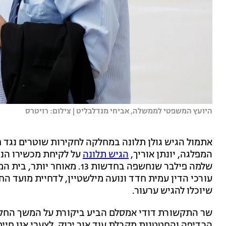
היועץ המשפטי לממשלה, אביחי מנדלבליט | צילום: רויטרס
המפלגה, יונתן אוריך,
הגיש תלונה
על לקיחת מכשירו הנ
שלמה פילבר שנחשפה בחדשות 13
שיוכלו להגיש ערעור.
שר התקשורת דודי אמסלם הביע ביקורת על המשך החקי
הרדיפה והחטטנות מקבלת עוד אור ירוק. לצערי אנו חיים