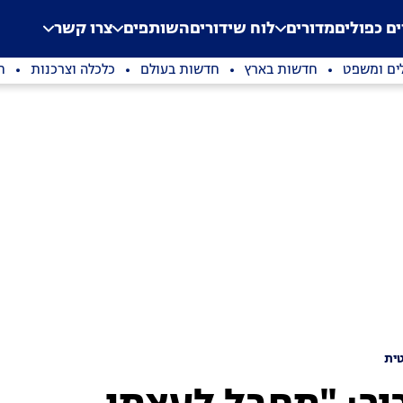
.
Application error: a clien
ים כפולים
מדורים
לוח שידורים
השותפים
צרו קשר
ים ומשפט
חדשות בארץ
חדשות בעולם
כלכלה וצרכנות
ת
ית