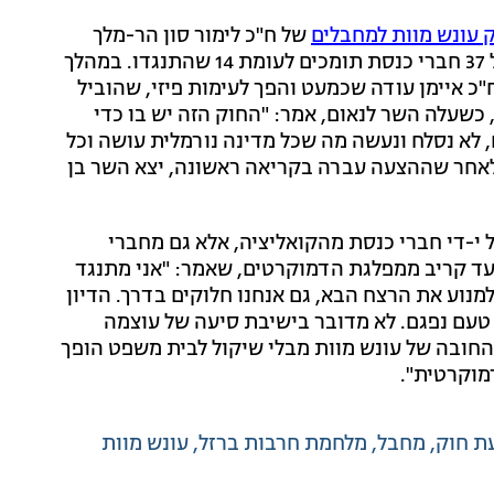
 עונש מוות למחבלים
של ח"כ לימור סון הר-מלך
(עוצמה יהודית) וח"כ עודד פורר (ישראל ביתנו), ברוב של 37 חברי כנסת תומכים לעומת 14 שהתנגדו. במהלך
ח"כ איימן עודה שכמעט והפך לעימות פיזי, שהוביל
כשעלה השר לנאום, אמר: "החוק הזה יש בו כדי
 לא נסלח ונעשה מה שכל מדינה נורמלית עושה וכל
. לאחר שההצעה עברה בקריאה ראשונה, יצא השר בן
 י-די חברי כנסת מהקואליציה, אלא גם מחברי
עד קריב ממפלגת הדמוקרטים, שאמר: "אני מתנגד
למנוע את הרצח הבא, גם אנחנו חלוקים בדרך. הדיון
ש טעם נפגם. לא מדובר בישיבת סיעה של עוצמה
 החובה של עונש מוות מבלי שיקול לבית משפט הופך
מוקרטית".
ת חוק
מחבל
מלחמת חרבות ברזל
עונש מוות