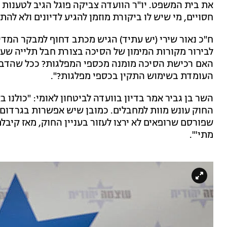
את בית המשפט. יו"ר הוועדה צביקה פוגל הגיב לטענות ה
חסויים, מי שיש לו ביקורת מוזמן להגיע לדיונים ולא לה
ח"כ נאור שירי (יש עתיד) הגיש מכתב דחוף למבקר המדינ
לבירור מקורות המימון של הסיכה בצורת חבל תלייה שענ
האם רכישת הסיכה מומנה מכספי המפלגות? ככל שהדבר 
העומדת בשימוש התקין בכספי מפלגות?".
השר בן גביר אמר בדיון בוועדה לביטחון לאומי: "כולנו
החוק עונש מוות למחבלים. כמובן שיש אפשרות בגרדום 
מתי'".