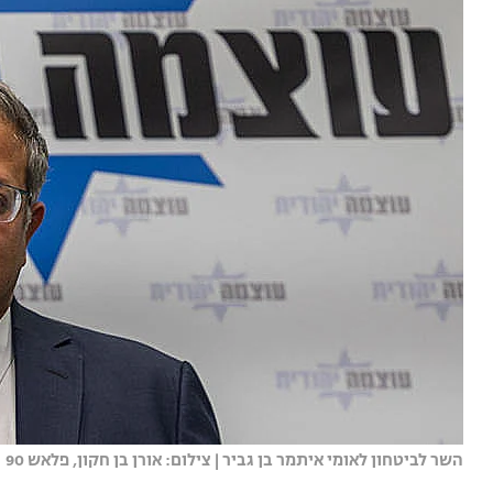
השר לביטחון לאומי איתמר בן גביר | צילום: אורן בן חקון, פלאש 90