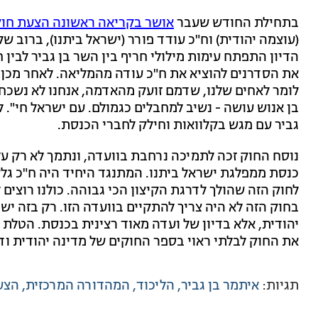
בתחילת החודש שעבר
אושר בקריאה ראשונה הצעת חוק
הדיון התפתח עימות מילולי חריף בין השר בן גביר לבין 
את הסדרנים להוציא את ח"כ עודה מהמליאה. לאחר מכן, 
לומר לאחים שלנו, שדמם זועק מהאדמה, אנחנו לא נשכח,
בן אנוש עושה - נשיב למחבלים כגמולם. עם ישראל חי"
גביר עם מגש בקלוואות וחילק לחברי הכנסת.
נוסח החוק זכה לתמיכה נרחבת בוועדה, ונתמך לא רק על
כנסת ממפלגת ישראל ביתנו. המתנגד היחיד היה ח"כ גל
לחוק הזה שהולך לדרגת הקיצון הכי גבוהה. כולנו רוצים 
בחוק הזה לא היה צריך להתקיים בוועדה הזו. רק בזה י
יהודית, אלא בדיון של ועדה מאוד רצינית בכנסת. הטלת
את החוק לבלתי ראוי בספר החוקים של מדינה יהודית וד
תגיות:
איתמר בן גביר
הליכוד
המהדורה המרכזית
הצע