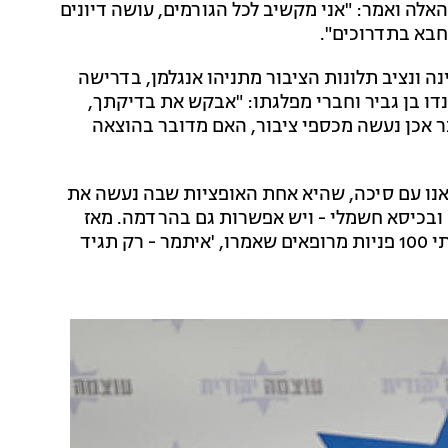
אלה ואמר: "אני מקשיב לכל הגורמים, עושה דיונים
תחבא בתדרוכים".
ה ונציב תלונות הציבור מתניהו אנגלמן, בדרישה
דו בן גביר וחברי מפלגתו: "אבקש את בדיקתך,
אכן נעשה מכספי ציבור, האם מדובר בהוצאה
 באנו עם סיכה, שהיא אחת האופציות שבה נעשה את
ובכיסא חשמלי - ויש אפשרות גם בהרדמה. מאז
שפורסם שרופאים לא ירצו לעזור בעניין החוק, מאז קיבלתי 100 פניות מרופאים שאמרו, 'איתמר - רק תגיד