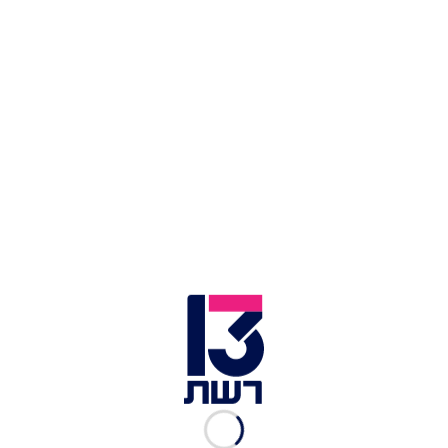
הישראלית נעמה יששכר
חשש בישראל: פרשת נעמה יששכר עלולה לגרום
למשבר חמור עם רוסיה
שר המשפטים אמיר אוחנה | צילום: חדשות 13