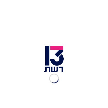
ח''כ עידית סילמן | צילום: יונתן זינדל, פלאש 90
ההתפרקות רק הלכה והתדרדרה גם ביתר מרכיבי
הקואליציה. ח"כ ג'ידא רינאוי-זועבי הספיקה להצביע
נגד חוק הגיוס ולהפיל אותו. כתגובה הוחלט למנות
אותה לקונסולית בסין – מינוי שלא יצא לפועל. זועבי