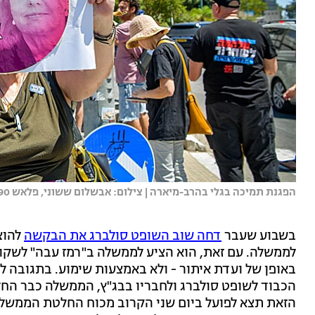
הפגנת תמיכה בגלי בהרב-מיארה | צילום: אבשלום ששוני, פלאש 90
בשבוע שעבר
דחה שוב השופט סולברג את הבקשה
להוצ
לממשלה. עם זאת, הוא הציע לממשלה ב"רמז עבה" לשקו
באופן של ועדת איתור - ולא באמצעות שימוע. בתגובה 
הכבוד לשופט סולברג ולחבריו בבג"ץ, הממשלה כבר הח
הזאת תצא לפועל ביום שני הקרוב מכוח החלטת הממשלה ו