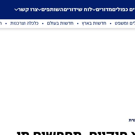
.
Application error: a clien
ים כפולים
מדורים
לוח שידורים
השותפים
צרו קשר
ים ומשפט
חדשות בארץ
חדשות בעולם
כלכלה וצרכנות
ת
ית