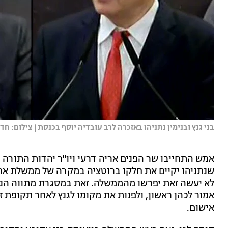
בני גנץ ובנימין נתניהו באזכרה לרב עובדיה יוסף בכנסת | צילום: חדשו
אמש התחייבו שר הפנים אריה דרעי ויו"ר יהדות התורה יע
שנתניהו יקיים את חלקו ברוטציה במקרה של ממשלת אחד
לא יעשה זאת יפרשו מהממשלה. זאת במסגרת מתווה הנבצר
אמור לכהן ראשון, ולפנות את מקומו לגנץ לאחר תקופת 
אישום.