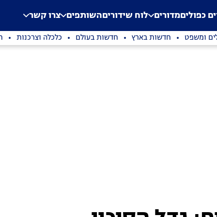
.
Application error: a clien
ים כפולים
מדורים
לוח שידורים
השותפים
צרו קשר
ים ומשפט
חדשות בארץ
חדשות בעולם
כלכלה וצרכנות
ת