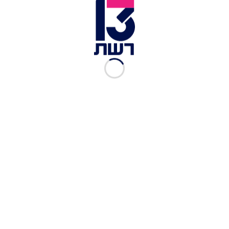
עזה לערבים אחרים וטען כי במצב הזה לא מקימים
התנחלויות. גם היום, אחרי ההשתלטות והמלחמה -
דרושה התנתקות מרצועת עזה.
האחריות נופלת על כתפי ממשלות ישראל כולן - רובן
בראשות נתניהו. ישראל לא השלימה את ההתנתקות,
לא פעלה בזמן מול האיום שנוצר, המשיכה להזרים
כסף, מים, מזון ותמריצים לגורמי הטרור החשוכים
ביותר מעבר לגבול. הדרך הכי טובה להתנתק מזה:
חזון מדיני - שיכלול הסכם ומהלכים אסטרטגיים.