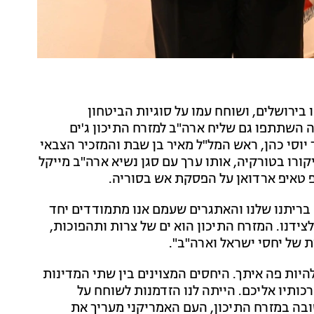
 בירושלים, ושוחח עמו על סוגיות הביטחון
 השתתפו גם שליח ארה"ב למזרח התיכון ג'ים
 יוסי כהן, ראש המל"ל מאיר בן שבת והמזכיר הצבאי
ורו בטורקיה, אותו ערך עם סגן נשיא ארה"ב מייקל
פ טאיפ ארדואן על הפסקת אש בסוריה.
ק בריתנו שלנו והאתגרים שעמם אנו מתמודדים יחד
צידנו. המזרח התיכון הוא ים של צרות ותהפוכות,
ת של יחסי ישראל וארה"ב".
יות פה איתך. היחסים המצוינים בין שתי המדינות
ותיו אליכם. הייתה לנו הזדמנות לשוחח על
ובה במזרח התיכון, העם האמריקני מעריך את