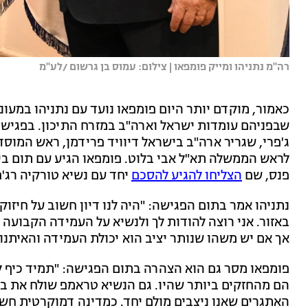
רה''מ נתניהו ומייק פומפאו | צילום: עמוס בן גרשום /לע''מ
כאמור, מוקדם יותר היום פומפאו נועד עם נתניהו במעונו
שבפניהם עומדות ישראל וארה"ב במזרח התיכון. בפגישה
ג'פרי, שגריר ארה"ב בישראל דיוויד פרידמן, ראש המוסד
לראש הממשלה תא"ל אבי בלוט. פומפאו הגיע עם תום ביק
פנס, שם
הצליחו להגיע להסכם
יחד עם נשיא טורקיה רג'
נתניהו אמר בתום הפגישה: "היה לנו דיון חשוב על חיזו
באזור. אני רוצה להודות לך ולנשיא על העמידה הקבועה ל
אך אם יש משהו שנותר יציב הוא יכולת העמידה והאיתנו
פומפאו מסר גם הוא הצהרה בתום הפגישה: "תמיד כיף לה
הם מהחזקים ביותר שהיו. גם הנשיא טראמפ שולח את ברכ
האתגרים שאנו ניצבים מולם יחד. כמדינה דמוקרטית חש