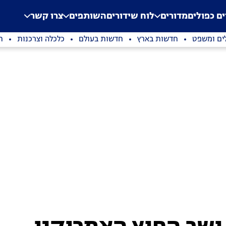
.
Application error: a clien
ים כפולים
מדורים
לוח שידורים
השותפים
צרו קשר
ים ומשפט
חדשות בארץ
חדשות בעולם
כלכלה וצרכנות
ת