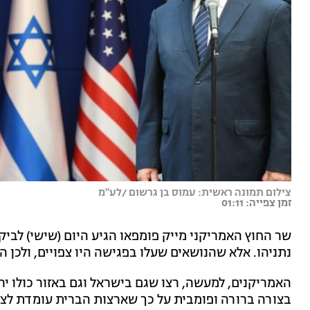
צילום תמונה ראשית: עמוס בן גרשום /לע"מ
זמן צפייה: 01:11
שר החוץ האמריקני מייק פומפאו הגיע היום (שישי) לבי
נתניהו. אלא שהנושאים שעלו בפגישה היו צפויים, ולכן 
האמריקנים, למעשה, רצו שגם בישראל וגם באזור כולו י
בצורה ברורה ופומבית על כך שארצות הברית עומדת לצד 