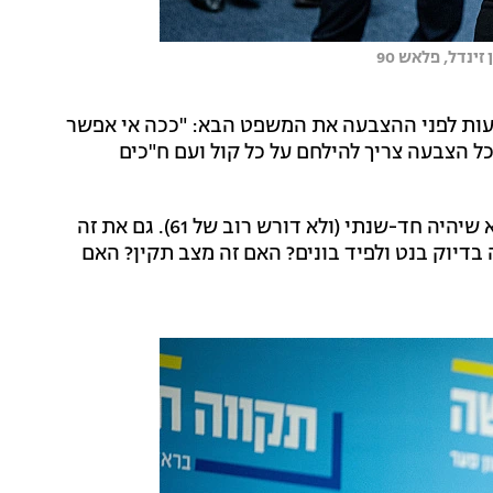
ינדל, פלאש 90
ות לפני ההצבעה את המשפט הבא: "ככה אי אפשר
ל הצבעה צריך להילחם על כל קול ועם ח"כים
ליברמן כבר הודיע על עבודה בנוגע לתקציב המדינה הבא שיהיה חד-שנתי (ולא דורש רוב של 61). גם את זה
 בדיוק בנט ולפיד בונים? האם זה מצב תקין? האם