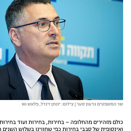
שר המשפטים גדעון סער | צילום: יונתן זינדל, פלאש 90
כולם מזהירים מהחלופה – בחירות, בחירות ועוד בחירות.
ואינסופית של סבבי בחירות כפי שחווינו בשלוש השנים ה