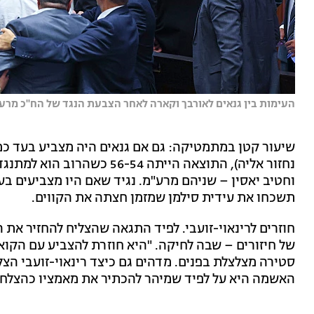
העימות בין גנאים לאורבך וקארה לאחר הצבעת הנגד של הח''כ מרע''מ |
שיעור קטן במתמטיקה: גם אם גנאים היה מצביע בעד כמו 
נחזור אליה), התוצאה הייתה 4
וחטיב יאסין – שניהם מרע"מ. נגיד שאם היו מצביעים בעד
תשכחו את עידית סילמן שמזמן חצתה את הקווים.
חוזרים לרינאוי-זועבי. לפיד התגאה שהצליח להחזיר את
של חיזורים – שבה לחיקה. "היא חוזרת להצביע עם הקואל
סטירה מצלצלת בפנים. מדהים גם כיצד רינאוי-זועבי הצ
האשמה היא על לפיד שמיהר להכתיר את מאמציו כהצלחה