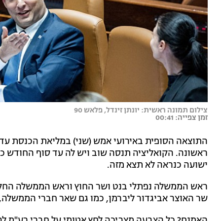
צילום תמונה ראשית: יונתן זינדל, פלאש 90
זמן צפייה: 00:41
התוצאה הסופית באירועי אמש (שני) במליאת הכנסת עדי
ישועה כנראה לא תצא מזה.
ראש הממשלה נפתלי בנט ושר החוץ וראש הממשלה החליפי
שר האוצר אביגדור ליברמן, כמו גם שאר חברי הממשלה, 
האמנם? כל הצבעה מצריכה לחץ אטומי על חברי רע"מ לה