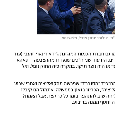
 צילום: יונתן זינדל, פלאש 90
גם חברת הכנסת המזגזגת ג'ידא רינאוי-זועבי (עוד
56-5 כשהרוב הוא למתנגדים. היו עוד שני ח"כים שנעדרו מההצבעה – טאהא
 אז היה נוצר תיקו. במקרה כזה החוק נופל. ואל
 הח"כית "הסוררת" שפרשה מהקואליציה ואחרי שבוע
יציה", הכריזו בגאון בממשלה. אתמול הם קיבלו
ליחה שוב להתהפך בזמן כל כך קצר. אבל האמת?
 וחטף ממנה בריבוע.