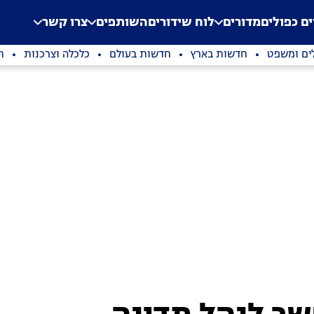
.
Application error: a clien
ים כפולים
מדורים
לוח שידורים
השותפים
צרו קשר
ים ומשפט
חדשות בארץ
חדשות בעולם
כלכלה וצרכנות
ת