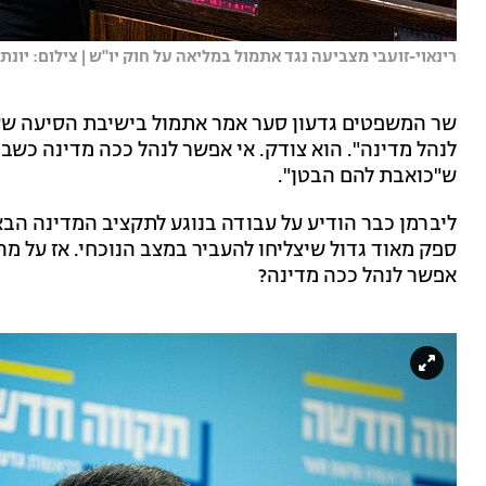
רינאוי-זועבי מצביעה נגד אתמול במליאה על חוק יו''ש | צילום: יונתן ז
שר המשפטים גדעון סער אמר אתמול בישיבת הסיעה שע
לנהל מדינה". הוא צודק. אי אפשר לנהל ככה מדינה כשבכ
ש"כואבת להם הבטן".
ספק מאוד גדול שיצליחו להעביר במצב הנוכחי. אז על מה
אפשר לנהל ככה מדינה?