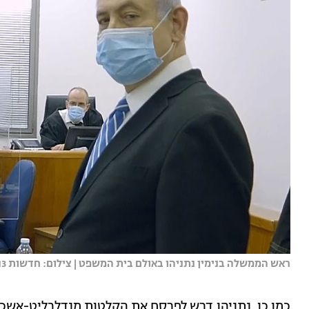
ראש הממשלה בנימין נתניהו באולם בית המשפט | צילום: חדשות 13
כמו כן, נתניהו דרש לפרסם את הקלטות מנדלבליט-אשכנז