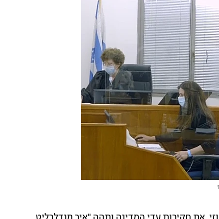
י, את חקירות עדי המדינה ותהה "איך מנדלבליט