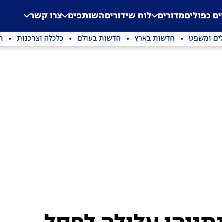
.
Application error: a clien
ים כפולים
מדורים
לוח שידורים
השותפים
צרו קשר
ים ומשפט
חדשות בארץ
חדשות בעולם
כלכלה וצרכנות
ת