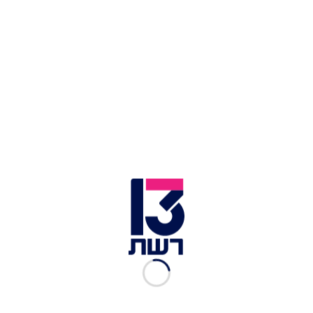
שנים, ומחליט לשנע שלוש חטיבות וארבע טייסות
לדרום חיש מהר. מי שהנרטיב הזה נשמע לו סביר,
שיהיה בריא.
אבל העובדה שנתניהו רוצה להפיל את התיק על רונן
בר, לא אומרת שרונן בר לא אשם במחדל 7 באוקטובר.
למעשה, צודק נתניהו. הוא אשם, כנראה יותר ממנו.
אחרי הכל, ראש שב"כ שלא ידע לזהות ש-6,000
רוצחים סדיסטים נערכים לכניסה לישראל - מהים,
מהיבשה ומהאוויר - ארבע שעות לפני שהדבר
התרחש, בהחלט אשם באל"ף רבתי.