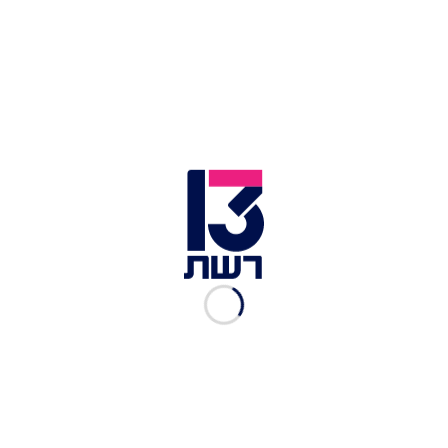
קנאביס רפואי | צילום: הדס פרוש, פלאש 90
לאורך השנים האחרונות, רופאים מעניקים מרשימים
למטופלים שלהם, והקנאביס הוכח כתרופה אפקטיבית
אשר עונה על מגוון שונה של בעיות רפואיות.
התוצאות הקליניות שאנחנו נחשפים אליהן הן תוצאות
מרשימות מאוד, אשר מראות שיש מעט מאוד תופעות
לוואי לעומת התרופות המקבילות.
כיום, דעתי היא שחשוב לתת מעמד של תרופה
לקנאביס, מאחר וזה נותן שני יתרונות עיקריים
למטופלים: הקלה בתהליך קבלת הקנאביס והוזלה